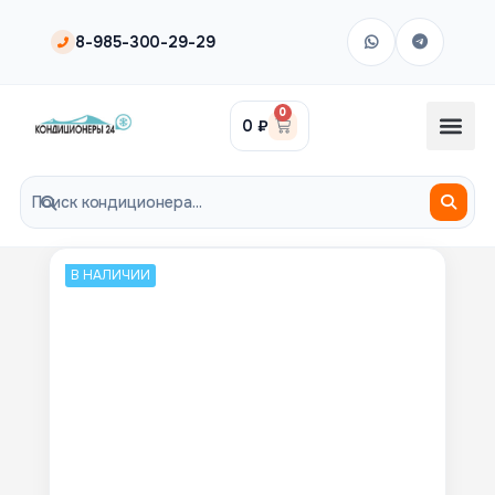
8-985-300-29-29
0
0
₽
В НАЛИЧИИ