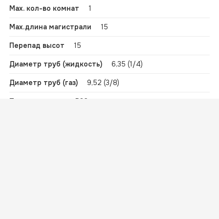
Max. кол-во комнат
1
Ваша корзина
Max.длина магистрали
15
Ваша корзина пуста
Вернуться к покупкам
Перепад высот
15
Продолжить покупку
Диаметр труб (жидкость)
6,35 (1/4)
Диаметр труб (газ)
9,52 (3/8)
Тип хладагента
R32
-20 ~
Диапазон наружных температур,
охлаждение
+24
Объем Брутто
0.09842
Особенности управления (в комплекте)
Wi-Fi
Вес без упаковки
49
Высота в упаковке
105