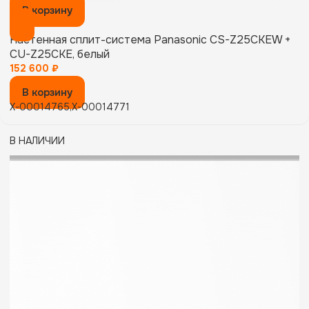
В корзину
Настенная сплит-система Panasonic CS-Z25CKEW +
CU-Z25CKE, белый
152 600
₽
В корзину
X-00014765,X-00014771
В НАЛИЧИИ