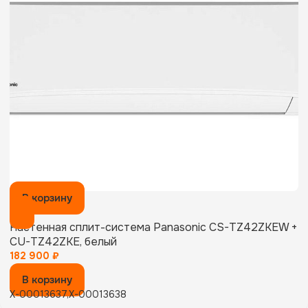
В корзину
Настенная сплит-система Panasonic CS-TZ42ZKEW +
CU-TZ42ZKE, белый
182 900
₽
В корзину
X-00013637,X-00013638