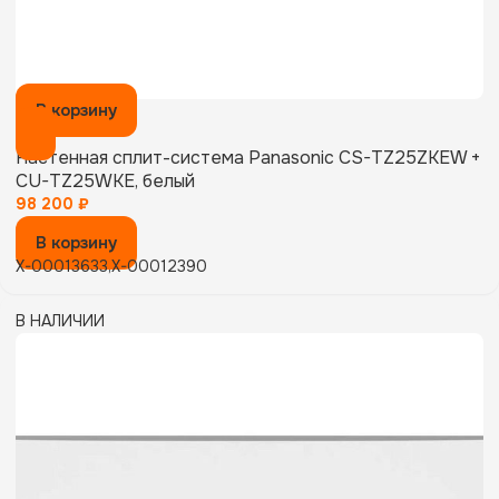
В корзину
Настенная сплит-система Panasonic CS-TZ25ZKEW +
CU-TZ25WKE, белый
98 200
₽
В корзину
X-00013633,X-00012390
В НАЛИЧИИ