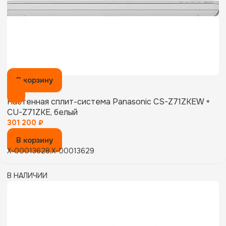
В корзину
Настенная сплит-система Panasonic CS-Z71ZKEW +
CU-Z71ZKE, белый
301 200
₽
В корзину
X-00013628,X-00013629
В НАЛИЧИИ