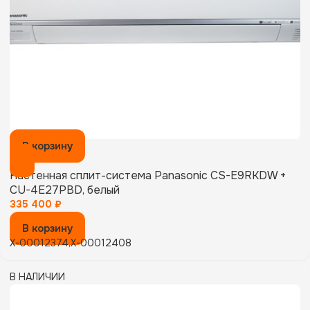
В корзину
Настенная сплит-система Panasonic CS-E9RKDW +
CU-4E27PBD, белый
335 400
₽
В корзину
X-00012374,X-00012408
В НАЛИЧИИ