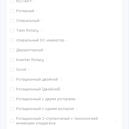
ROTARY
0
Роторный
0
Спиральный
0
Twin Rotary
0
спиральный DС-инвертор
0
Двухроторный
0
Inverter Rotary
0
Scroll
0
Ротационный двойной
0
Ротационный (двойной)
0
Ротационный с двумя роторами
0
Ротационный с одним ротором
0
Ротационный 2-ступенчатый с технологией
0
инжекции хладагена