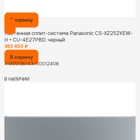
В корзину
Настенная сплит-система Panasonic CS-XZ25ZKEW-
H + CU-4E27PBD, черный
363 400
₽
В корзину
X-00013614,X-00012408
В НАЛИЧИИ