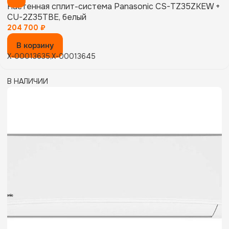
Настенная сплит-система Panasonic CS-TZ35ZKEW +
CU-2Z35TBE, белый
204 700
₽
В корзину
X-00013635,X-00013645
В НАЛИЧИИ