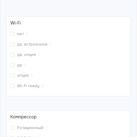
Wi-Fi
нет
0
да, встроенное
0
да, опция
0
да
0
опция
0
Wi-Fi ready
0
Компрессор
Ротационный
0