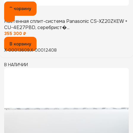
В корзину
Настенная сплит-система Panasonic CS-XZ20ZKEW +
CU-4E27PBD, серебрист�...
355 300
₽
В корзину
X-00013609,X-00012408
В НАЛИЧИИ