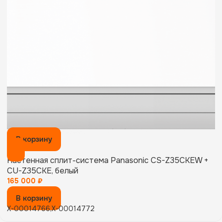
В корзину
Настенная сплит-система Panasonic CS-Z35CKEW +
CU-Z35CKE, белый
165 000
₽
В корзину
X-00014766,X-00014772