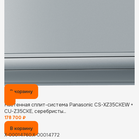
В корзину
Настенная сплит-система Panasonic CS-XZ35CKEW +
CU-Z35CKE, серебристы...
178 700
₽
В корзину
X-00014760,X-00014772