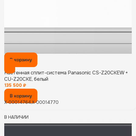
В корзину
Настенная сплит-система Panasonic CS-Z20CKEW +
CU-Z20CKE, белый
135 500
₽
В корзину
X-00014764,X-00014770
В НАЛИЧИИ