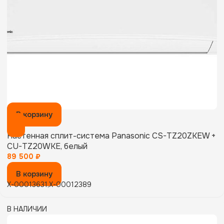
В корзину
Настенная сплит-система Panasonic CS-TZ20ZKEW +
CU-TZ20WKE, белый
89 500
₽
В корзину
X-00013631,X-00012389
В НАЛИЧИИ