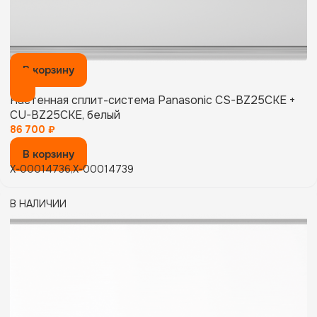
В корзину
Настенная сплит-система Panasonic CS-BZ25CKE +
CU-BZ25CKE, белый
86 700
₽
В корзину
X-00014736,X-00014739
В НАЛИЧИИ