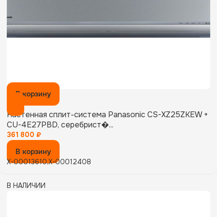
В корзину
Настенная сплит-система Panasonic CS-XZ25ZKEW +
CU-4E27PBD, серебрист�...
361 800
₽
В корзину
X-00013610,X-00012408
В НАЛИЧИИ