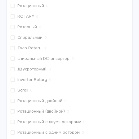
Ротационный
0
ROTARY
0
Роторный
0
Спиральный
0
Twin Rotary
0
спиральный DС-инвертор
0
Двухроторный
0
Inverter Rotary
0
Scroll
0
Ротационный двойной
0
Ротационный (двойной)
0
Ротационный с двумя роторами
0
Ротационный с одним ротором
0