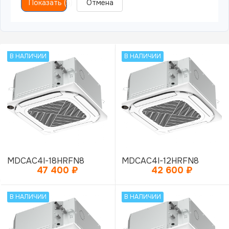
Показать
(
5
)
Отмена
В НАЛИЧИИ
В НАЛИЧИИ
MDCAC4I-18HRFN8
MDCAC4I-12HRFN8
47 400
₽
42 600
₽
В НАЛИЧИИ
В НАЛИЧИИ