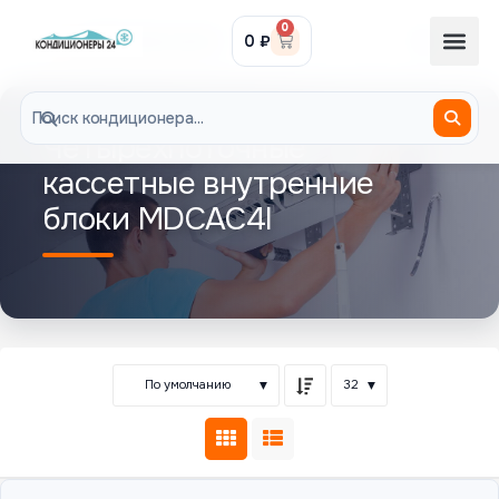
0
0
₽
8-985-300-29-29
Четырехпоточные
кассетные внутренние
блоки MDCAC4I
По умолчанию
32