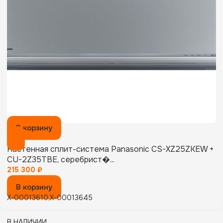
В корзину
Настенная сплит-система Panasonic CS-XZ25ZKEW +
CU-2Z35TBE, серебрист�...
215 300
₽
В корзину
X-00013610,X-00013645
В НАЛИЧИИ