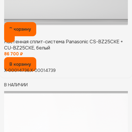
В корзину
Настенная сплит-система Panasonic CS-BZ25CKE +
CU-BZ25CKE, белый
86 700
₽
В корзину
X-00014736,X-00014739
В НАЛИЧИИ