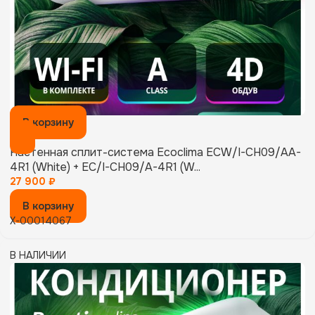
В корзину
Настенная сплит-система Ecoclima ECW/I-CH09/AA-
4R1 (White) + EC/I-CH09/A-4R1 (W...
27 900
₽
В корзину
X-00014067
В НАЛИЧИИ