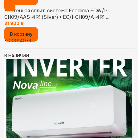
Настенная сплит-система Ecoclima ECW/I-
CH09/AAS-4R1 (Silver) + EC/I-CH09/A-4R1 ...
31 900
₽
В корзину
X-00014073
В НАЛИЧИИ