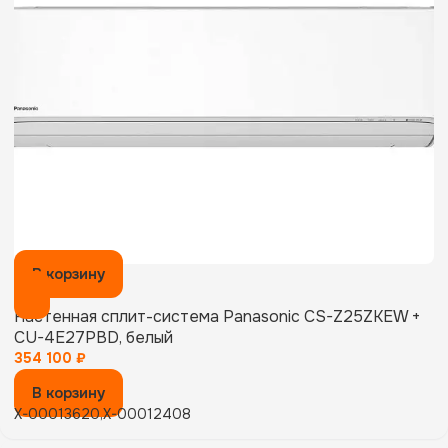
В корзину
Настенная сплит-система Panasonic CS-Z25ZKEW +
CU-4E27PBD, белый
354 100
₽
В корзину
X-00013620,X-00012408