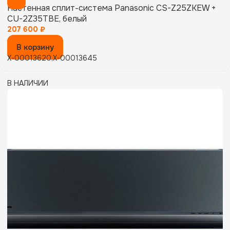
Настенная сплит-система Panasonic CS-Z25ZKEW +
CU-2Z35TBE, белый
207 600
₽
В корзину
X-00013620,X-00013645
В НАЛИЧИИ