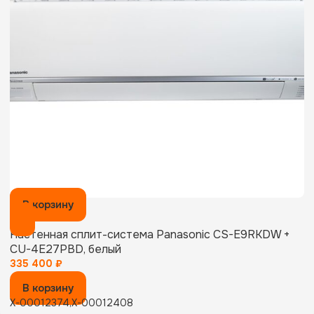
В корзину
Настенная сплит-система Panasonic CS-E9RKDW +
CU-4E27PBD, белый
335 400
₽
В корзину
X-00012374,X-00012408