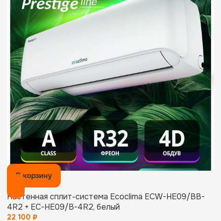
В корзину
Настенная сплит-система Ecoclima ECW-HE09/BB-
4R2 + EC-HE09/B-4R2, белый
22 100
₽