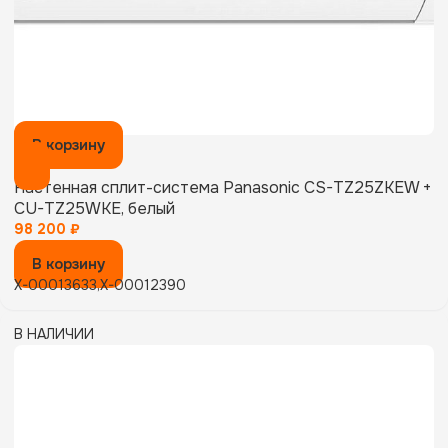
В корзину
Настенная сплит-система Panasonic CS-TZ25ZKEW +
CU-TZ25WKE, белый
98 200
₽
В корзину
X-00013633,X-00012390
В НАЛИЧИИ