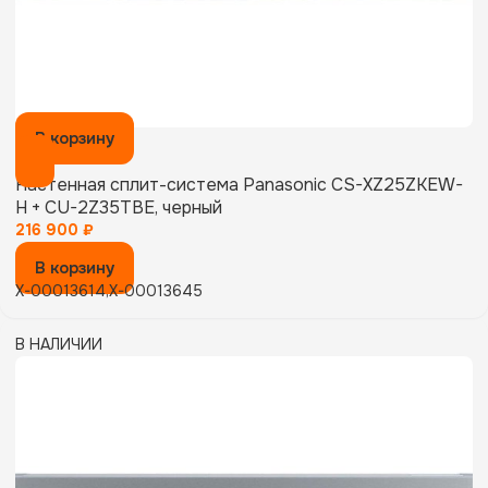
В корзину
Настенная сплит-система Panasonic CS-XZ25ZKEW-
H + CU-2Z35TBE, черный
216 900
₽
В корзину
X-00013614,X-00013645
В НАЛИЧИИ