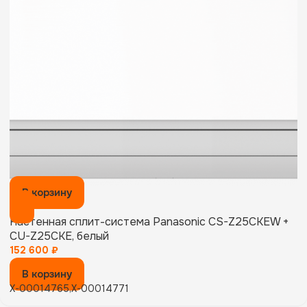
В корзину
Настенная сплит-система Panasonic CS-Z25CKEW +
CU-Z25CKE, белый
152 600
₽
В корзину
X-00014765,X-00014771