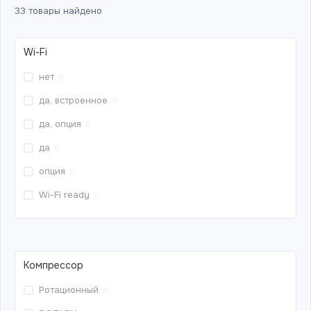
33
товары найдено
Wi-Fi
нет
0
да, встроенное
0
да, опция
0
да
0
опция
0
Wi-Fi ready
0
Компрессор
Ротационный
0