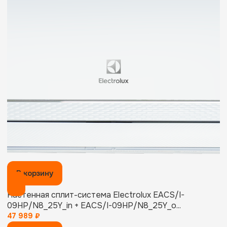
В корзину
Настенная сплит-система Electrolux EACS/I-
09HP/N8_25Y_in + EACS/I-09HP/N8_25Y_o...
47 989
₽