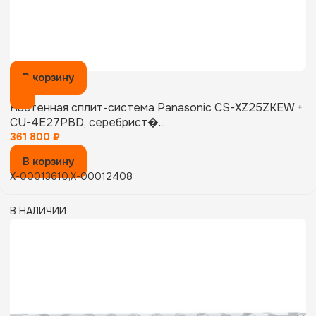
В корзину
Настенная сплит-система Panasonic CS-XZ25ZKEW +
CU-4E27PBD, серебрист�...
361 800
₽
В корзину
X-00013610,X-00012408
В НАЛИЧИИ