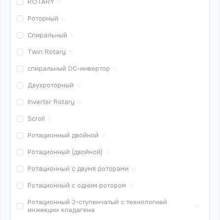
ROTARY
0
Роторный
0
Спиральный
0
Twin Rotary
0
спиральный DС-инвертор
0
Двухроторный
0
Inverter Rotary
0
Scroll
0
Ротационный двойной
0
Ротационный (двойной)
0
Ротационный с двумя роторами
0
Ротационный с одним ротором
0
Ротационный 2-ступенчатый с технологией
0
инжекции хладагена