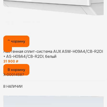
В корзину
Настенная сплит-система AUX ASW-H09A4/CB-R2DI
+ AS-H09A4/CB-R2DI, белый
31 900
₽
В корзину
X-00014587
В НАЛИЧИИ