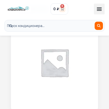
0
0
₽
8-985-300-29-29
В НАЛИЧИИ