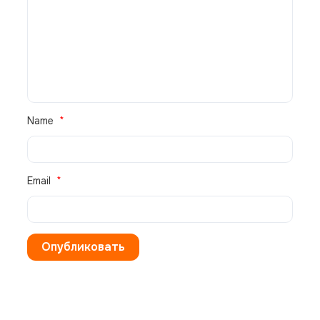
В корзину
Name
Email
Кондиционер Daikin KRP4A51
25 955
₽
В НАЛИЧИИ