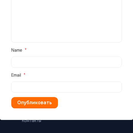
КАТАЛОГ
Бытовые кондиционеры
Полупромышленные
Промышленные
Сплит-системы
Name
Мульти-сплит
VRV / VRF системы
Email
УСЛУГИ И ИНФОРМАЦИЯ
Установка
Ремонт
Обслуживание
Доставка
География работ
Контакты