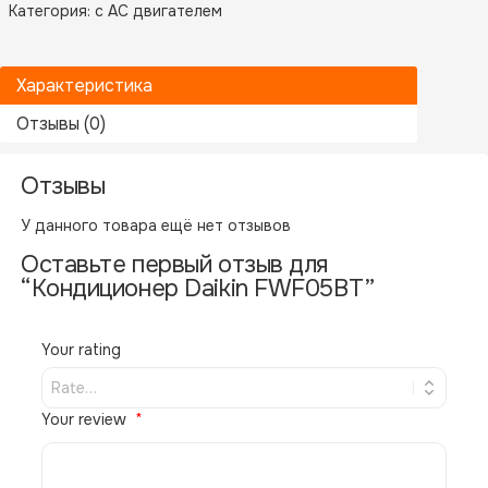
Категория:
с AC двигателем
Характеристика
Отзывы (0)
Отзывы
Производитель
Daikin
У данного товара ещё нет отзывов
Оставьте первый отзыв для
“Кондиционер Daikin FWF05BT”
Your rating
Гипермаркет климатической техники в
Москве. Продажа, установка, ремонт и
Your review
обслуживание кондиционеров. Более 10
000 моделей в каталоге.