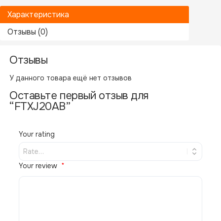
Характеристика
Отзывы (0)
Отзывы
Производитель
Daikin
У данного товара ещё нет отзывов
Оставьте первый отзыв для
Похожие товары
“FTXJ20AB”
В НАЛИЧИИ
Your rating
Your review
В корзину
Настенный внутренний блок SMZIII Energolux