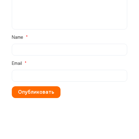
SMZS09V3AI
0
₽
Name
Email
В НАЛИЧИИ