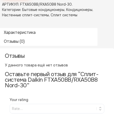
АРТИКУЛ:
FTXA50BB/RXA50B8 Nord-30
.
Категории:
Бытовые кондиционеры
,
Кондиционеры
,
Настенные сплит-системы
,
Сплит системы
Характеристика
Отзывы (0)
Отзывы
Бренд
Daikin
Похожие товары
У данного товара ещё нет отзывов
Назначение
Бытовые кондиционеры
Оставьте первый отзыв для “Сплит-
Производитель
Daikin
В НАЛИЧИИ
система Daikin FTXA50BB/RXA50B8
Nord-30”
Your rating