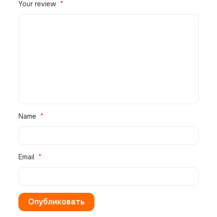
Your review
В корзину
Name
Email
Настенная сплит-система AUX ASW-H07A4/JD-R1 +
AS-H07A4/JD-R1, белый