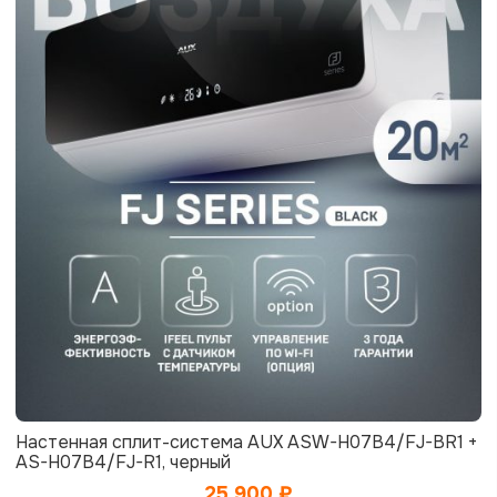
Настенная сплит-система AUX ASW-H07B4/FJ-BR1 +
AS-H07B4/FJ-R1, черный
25 900
₽