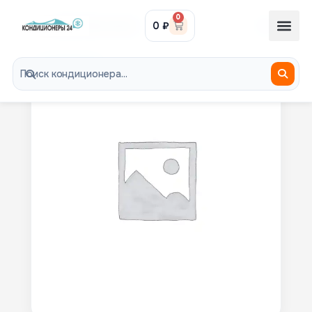
0
0
₽
8-985-300-29-29
В НАЛИЧИИ