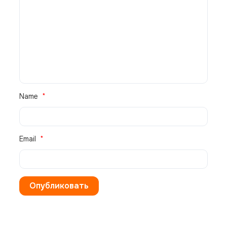
В корзину
Настенная сплит-система Panasonic CS-Z50YKEA +
CU-Z50YKEA, белый
244 200
₽
Name
Email