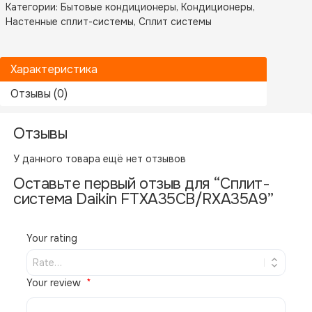
Категории:
Бытовые кондиционеры
,
Кондиционеры
,
Настенные сплит-системы
,
Сплит системы
Характеристика
Отзывы (0)
Отзывы
Бренд
Daikin
У данного товара ещё нет отзывов
Назначение
Бытовые кондиционеры
Оставьте первый отзыв для “Сплит-
Производитель
Daikin
система Daikin FTXA35CB/RXA35A9”
Your rating
Похожие товары
Your review
В НАЛИЧИИ