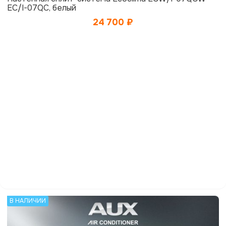
EC/I-07QC, белый
24 700
₽
В НАЛИЧИИ