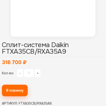
Сплит-система Daikin
FTXA35CB/RXA35A9
316 700
₽
Кол-во:
-
+
В корзину
АРТИКУЛ:
FTXA35CB/RXA35A9
.