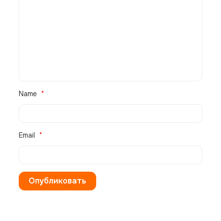
В корзину
Настенная сплит-система Panasonic CS-Z42YKEA +
CU-Z42YKEA, белый
215 200
₽
Name
Email