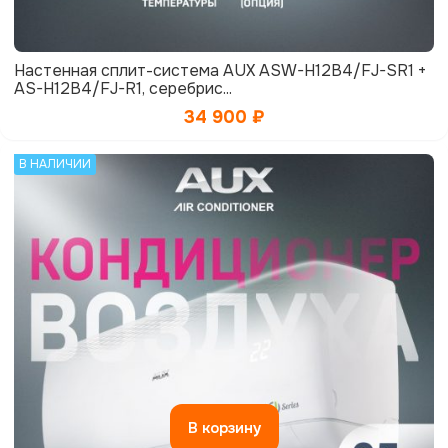
Настенная сплит-система AUX ASW-H12B4/FJ-SR1 +
AS-H12B4/FJ-R1, серебрис...
34 900
₽
В НАЛИЧИИ
В корзину