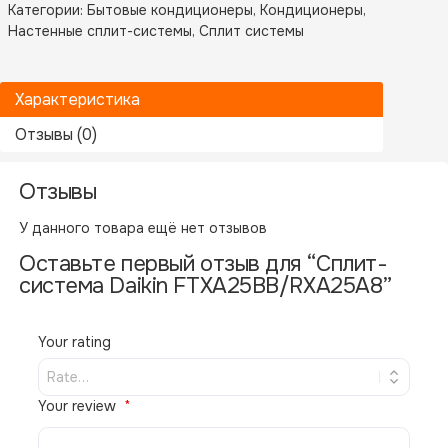
Категории:
Бытовые кондиционеры
,
Кондиционеры
,
Настенные сплит-системы
,
Сплит системы
Характеристика
Отзывы (0)
Отзывы
Бренд
Daikin
У данного товара ещё нет отзывов
Назначение
Бытовые кондиционеры
Оставьте первый отзыв для “Сплит-
Производитель
Daikin
система Daikin FTXA25BB/RXA25A8”
Your rating
Похожие товары
Your review
В НАЛИЧИИ