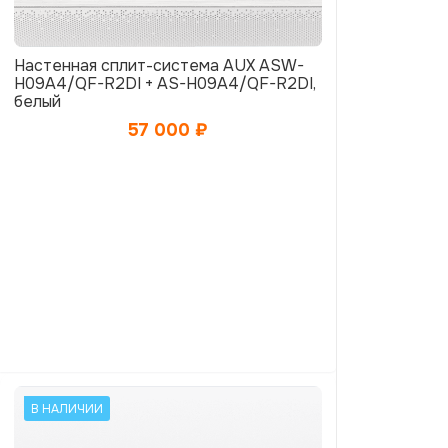
Настенная сплит-система AUX ASW-
H09A4/QF-R2DI + AS-H09A4/QF-R2DI,
белый
57 000
₽
В НАЛИЧИИ