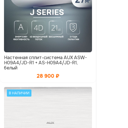
Настенная сплит-система AUX ASW-
H09A4/JD-R1 + AS-H09A4/JD-R1,
белый
28 900
₽
В НАЛИЧИИ