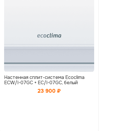
Настенная сплит-система Ecoclima
ECW/I-07GC + EC/I-07GC, белый
23 900
₽