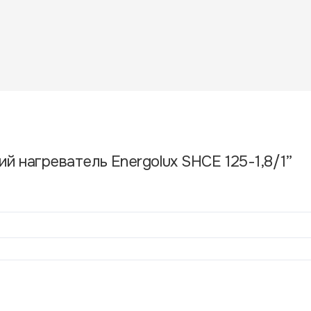
тота
230/50/1
й нагреватель Energolux SHCE 125-1,8/1”
Похожие товары