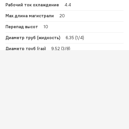
Рабочий ток охлаждение
4.4
Ваша корзина
Max.длина магистрали
20
Ваша корзина пуста
Вернуться к покупкам
Продолжить покупку
Перепад высот
10
Диаметр труб (жидкость)
6,35 (1/4)
Диаметр труб (газ)
9,52 (3/8)
Тип хладагента
R32
-15…
Диапазон наружных температур,
охлаждение
+24°С
Объем Брутто
0.0744744
Рабочий ток обогрев
4
Вес без упаковки
33.5
Высота в упаковке
86