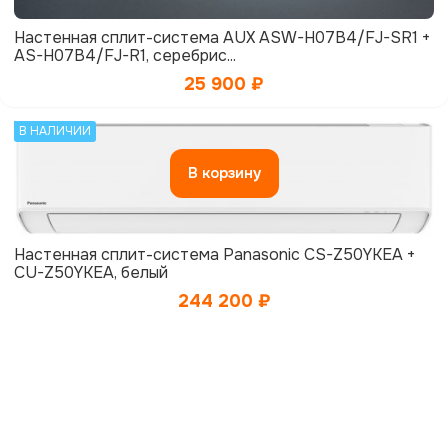
Настенная сплит-система AUX ASW-H07B4/FJ-SR1 +
AS-H07B4/FJ-R1, серебрис...
25 900
₽
В НАЛИЧИИ
В корзину
Настенная сплит-система Panasonic CS-Z50YKEA +
CU-Z50YKEA, белый
244 200
₽