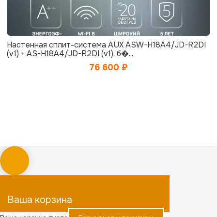
Настенная сплит-система AUX ASW-H18A4/JD-R2DI
(v1) + AS-H18A4/JD-R2DI (v1), б�...
76 600
₽
Ваша корзина