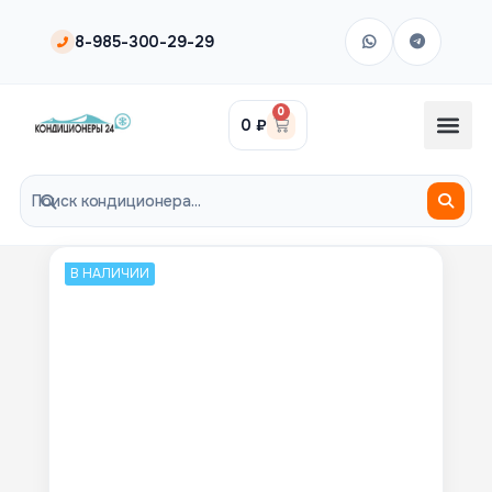
8-985-300-29-29
0
0
₽
В НАЛИЧИИ