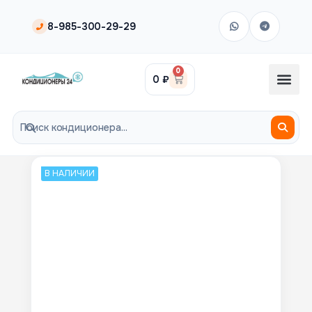
8-985-300-29-29
0
0
₽
В НАЛИЧИИ