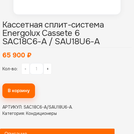
Кассетная сплит-система
Energolux Cassete 6
SAС18С6-A / SAU18U6-A
65 900
₽
Кол-во:
-
+
В корзину
АРТИКУЛ:
SAC18С6-A/SAU18U6-A
.
Категория:
Кондиционеры
Описание