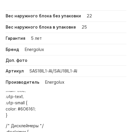
Размеры наружного блока в упаковке
825x595x345
font-weight: 600;
(Ш х В х Г)
letter-spacing: normal;
}
Вес наружного блока без упаковки
22
/* Акцентный цвет */
Вес наружного блока в упаковке
25
.main-title span,
.section-header,
Гарантия
5 лет
.section-header span,
.feature-group h4,
Бренд
Energolux
.utp-big-number,
Доп. фото
.footer-note span,
.feature-marker {
Артикул
SAS18IL1-AI/SAU18IL1-AI
color: #c99e67;
}
Производитель
Energolux
.main-title,
.utp-text,
.utp-small {
color: #606161;
}
/* Дисклеймеры */