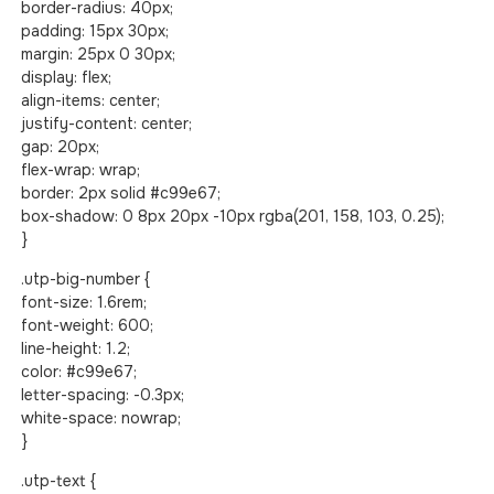
border-radius: 40px;
padding: 15px 30px;
margin: 25px 0 30px;
display: flex;
align-items: center;
justify-content: center;
gap: 20px;
flex-wrap: wrap;
border: 2px solid #c99e67;
box-shadow: 0 8px 20px -10px rgba(201, 158, 103, 0.25);
}
.utp-big-number {
font-size: 1.6rem;
font-weight: 600;
line-height: 1.2;
color: #c99e67;
letter-spacing: -0.3px;
white-space: nowrap;
}
.utp-text {