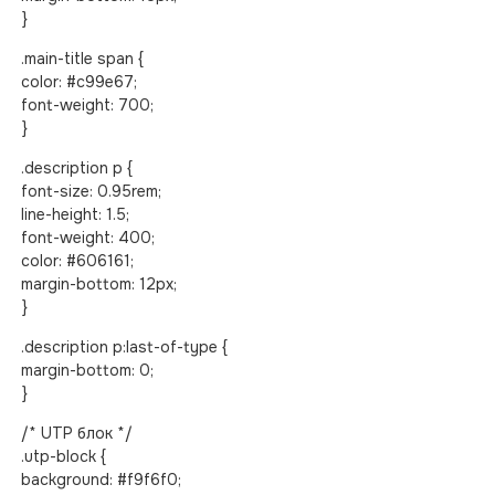
}
.main-title span {
color: #c99e67;
font-weight: 700;
}
.description p {
font-size: 0.95rem;
line-height: 1.5;
font-weight: 400;
color: #606161;
margin-bottom: 12px;
}
.description p:last-of-type {
margin-bottom: 0;
}
/* UTP блок */
.utp-block {
background: #f9f6f0;