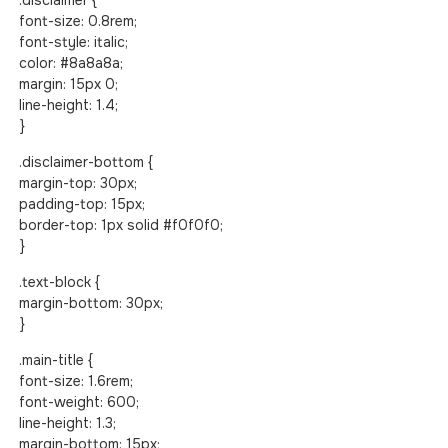
.disclaimer {
font-size: 0.8rem;
font-style: italic;
color: #8a8a8a;
margin: 15px 0;
line-height: 1.4;
}
.disclaimer-bottom {
margin-top: 30px;
padding-top: 15px;
border-top: 1px solid #f0f0f0;
}
.text-block {
margin-bottom: 30px;
}
.main-title {
font-size: 1.6rem;
font-weight: 600;
line-height: 1.3;
margin-bottom: 15px;