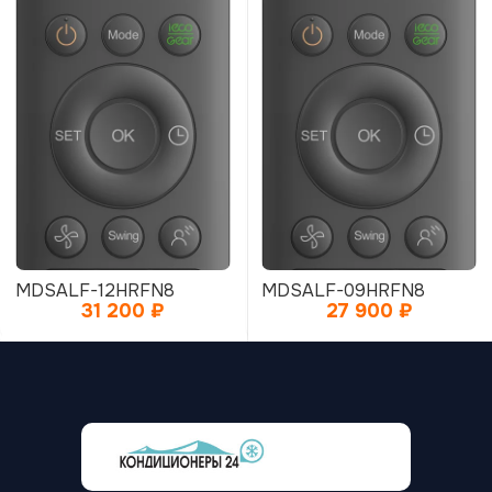
MDSALF-12HRFN8
MDSALF-09HRFN8
31 200
₽
27 900
₽