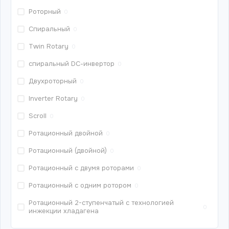
Роторный
0
Спиральный
0
Twin Rotary
0
спиральный DС-инвертор
0
Двухроторный
0
Inverter Rotary
0
Scroll
0
Ротационный двойной
0
Ротационный (двойной)
0
Ротационный с двумя роторами
0
Ротационный с одним ротором
0
Ротационный 2-ступенчатый с технологией
0
инжекции хладагена