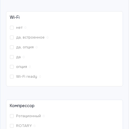
Wi-Fi
нет
0
да, встроенное
0
да, опция
0
да
0
опция
0
Wi-Fi ready
0
Компрессор
Ротационный
0
ROTARY
0