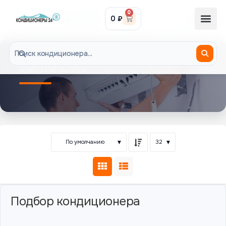
0
0
₽
8-985-300-29-29
INFINI Loft
По умолчанию
32
Подбор кондиционера