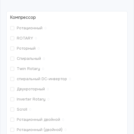
Компрессор
Ротационный
0
ROTARY
0
Роторный
0
Спиральный
0
Twin Rotary
0
спиральный DС-инвертор
0
Двухроторный
0
Inverter Rotary
0
Scroll
0
Ротационный двойной
0
Ротационный (двойной)
0